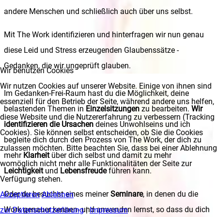
andere Menschen und schließlich auch über uns selbst.
Mit The Work identifizieren und hinterfragen wir nun genau
diese Leid und Stress erzeugenden Glaubenssätze -
Gedanken, die wir ungeprüft glauben.
Wir benutzen Cookies
Wir nutzen Cookies auf unserer Website. Einige von ihnen sind
Im Gedanken-Frei-Raum hast du die Möglichkeit, deine
essenziell für den Betrieb der Seite, während andere uns helfen,
belastenden Themen in
Einzelsitzungen
zu bearbeiten.
Wir
diese Website und die Nutzererfahrung zu verbessern (Tracking
identifizieren die Ursachen
deines Unwohlseins und ich
Cookies). Sie können selbst entscheiden, ob Sie die Cookies
begleite dich durch den Prozess von The Work, der dich zu
zulassen möchten. Bitte beachten Sie, dass bei einer Ablehnung
mehr
Klarheit
über dich selbst und damit zu mehr
womöglich nicht mehr alle Funktionalitäten der Seite zur
Leichtigkeit
und
Lebensfreude
führen kann.
Verfügung stehen.
Oder du besuchst eines meiner
Seminare
, in denen du die
Akzeptieren
Ablehnen
Work genauer kennen- und anwenden lernst, so dass du dich
zur Datenschutzerlärung
|
Impressum