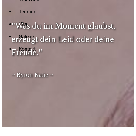
Termine
"Was du im Moment glaubst,
Vita
Galerie
erzeugt dein Leid oder deine
Kontakt
Freude."
~ Byron Katie ~