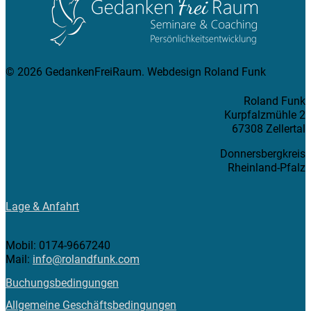
© 2026 GedankenFreiRaum. Webdesign Roland Funk
Roland Funk
Kurpfalzmühle 2
67308 Zellertal
Donnersbergkreis
Rheinland-Pfalz
Lage & Anfahrt
Mobil: 0174-9667240
Mail:
info@rolandfunk.com
Buchungsbedingungen
Allgemeine Geschäftsbedingungen