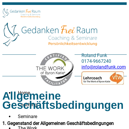
Roland Funk
0174-9667240
info@rolandfunk.com
Allgemeine
Home
Geschäftsbedingungen
Coaching
Seminare
1. Gegenstand der Allgemeinen Geschäftsbedingungen
The Work