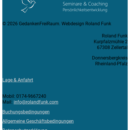
© 2026 GedankenFreiRaum. Webdesign Roland Funk
Roland Funk
Kurpfalzmühle 2
67308 Zellertal
Donnersbergkreis
Rheinland-Pfalz
Lage & Anfahrt
Mobil: 0174-9667240
Mail:
info@rolandfunk.com
Buchungsbedingungen
Allgemeine Geschäftsbedingungen