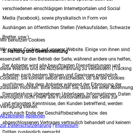
verschiedenen einschlägigen Internetportalen und Social
Media (facebook), sowie physikalisch in Form von
Aushängen an öffentlichen Stellen (Verkaufsläden, Schwarze
Bretter, usw.)
Wir benutzen Cookies
Wir nutzen Cookies auf unserer Website. Einige von ihnen sind
5. Haftung und Gewährleistung
essenziell für den Betrieb der Seite, während andere uns helfen,
Der Anbieter wird alle beauftragten Dienstleistungen und
diese Website und die Nutzererfahrung zu verbessern (Tracking
Arbeiten nach bestem Wissen und Gewissen persönlich
Cookies). Sie können selbst entscheiden, ob Sie die Cookies
ausführen. Alle dem Anbieter während der Erbringung der
zulassen möchten. Bitte beachten Sie, dass bei einer Ablehnung
Dienstleistung übergebenen Unterlagen, Informationen, Daten
womöglich nicht mehr alle Funktionalitäten der Seite zur
und erlangten Kenntnisse, den Kunden betreffend, werden
Verfügung stehen.
auch nach Ende der Geschäftsbeziehung bzw. des
Akzeptieren
Ablehnen
abgeschlossenen Vertrages vertraulich behandelt und keinem
zur Datenschutzerlärung
|
Impressum
Dritten zugänglich gemacht.